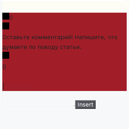
0
Оставьте комментарий! Напишите, что
думаете по поводу статьи.
x
(
)
x
|
Ответить
Insert