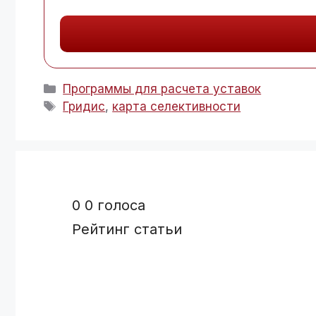
Рубрики
Программы для расчета уставок
Метки
Гридис
,
карта селективности
0
0
голоса
Рейтинг статьи