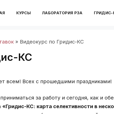
АЯ
КУРСЫ
ЛАБОРАТОРИЯ РЗА
ГРИДИС-
тавок
»
Видеокурс по Гридис-КС
дис-КС
ет всем! Всех с прошедшими праздниками!
приниматься за работу и сегодня, как и об
а
«Гридис-КС: карта селективности в неск