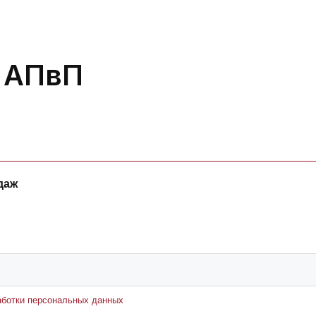
 АПвП
даж
аботки персональных данных