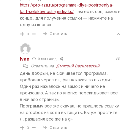
https://pro-rza.ru/programma-dlya-postroeniya-
kart-selektivnosti-gridis-ks/
Там есть соц. замок в
конце.. для получения ссылки — нажмите на
одну из кнопок
Ответить
0
Ivan
9 лет назад
Ответить на
Дмитрий Василевский
день добрый, не скачивается программа,
пробовал через g+, фигня какая то выходит.
Один раз нажалось на замок и ничего не
произошло. А так по кнопке перекидывает все
в начало страницы.
Программу все же скачал, но пришлось ссылку
на dropbox из кода вытащить. Вы уж простите ;
( , разшарил все же на g+
Ответить
0