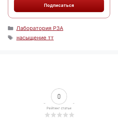
Подписаться
Рубрики
Лаборатория РЗА
Метки
насыщение тт
0
Рейтинг статьи