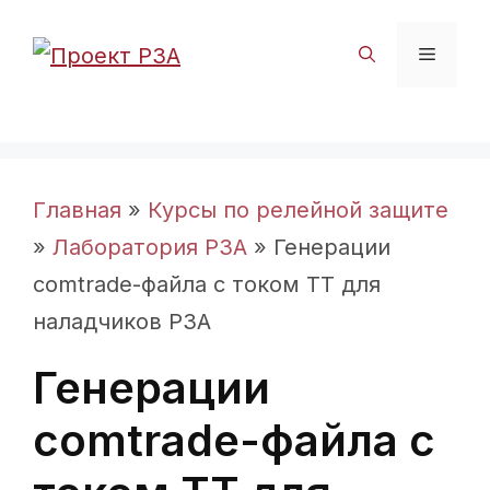
Перейти
к
Меню
содержимому
Главная
»
Курсы по релейной защите
»
Лаборатория РЗА
»
Генерации
comtrade-файла с током ТТ для
наладчиков РЗА
Генерации
comtrade-файла с